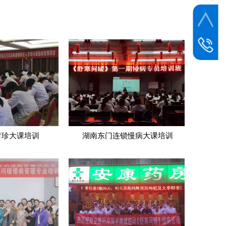
联系电话
400-0534
邮箱
dzbczy@1
时珍大课培训
湖南东门连锁慢病大课培训