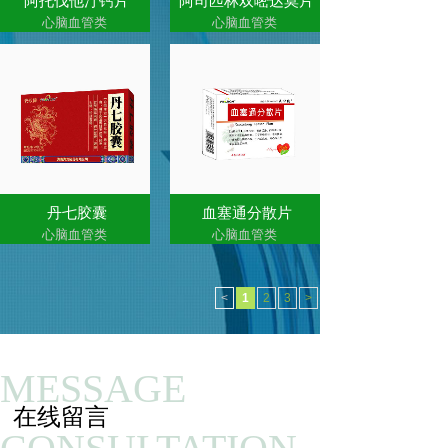
阿托伐他汀钙片
阿司匹林双嘧达莫片
心脑血管类
心脑血管类
丹七胶囊
血塞通分散片
心脑血管类
心脑血管类
<
1
2
3
>
MESSAGE
在线留言