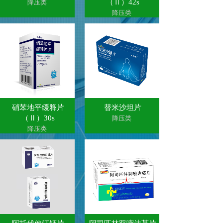
（Ⅱ）42s
降压类
降压类
硝苯地平缓释片
替米沙坦片
（Ⅱ）30s
降压类
降压类