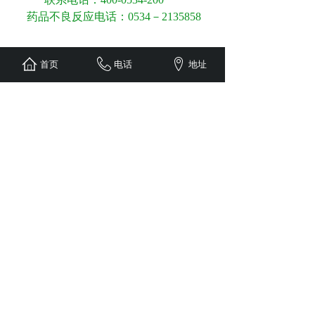
药品不良反应电话：0534－2135858
首页
电话
地址
NEWS
新闻中心
德州博诚制药公司2022年运动会
2022-11-09
这次运动会设置了全员慢跑、拔河比
赛、筷子夹球、三人四足和单人跳绳
5项赛事，各参赛队或队员展开激烈
角逐......
博诚制药竹泉村红石寨地下大峡谷
萤火虫水洞景区两日游
2022-08-01
生活不止眼前的苟且，还有诗和远方