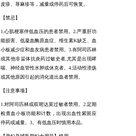
皮疹、荨麻疹等，减量或停药后可恢复。
【禁忌】
1.心肌梗塞伴低血压的患者禁用。2.严重肝功
能损害、低凝血酶原血症、维生素K缺乏、血
小板减少症和血友病患者禁用。3.有阿司匹林
或其他非甾体抗炎药过敏史者,尤其是出现哮
喘、神经血管性水肿或休克者。4.活动性溃疡
或其他原因引起的消化道出血者禁用。
【注意事项】
1.对阿司匹林或双嘧达莫过敏者禁用。2.定期
检查血小板功能和计数，出现出血性紫斑应
停药或减量。3。有低血压时慎用本品。