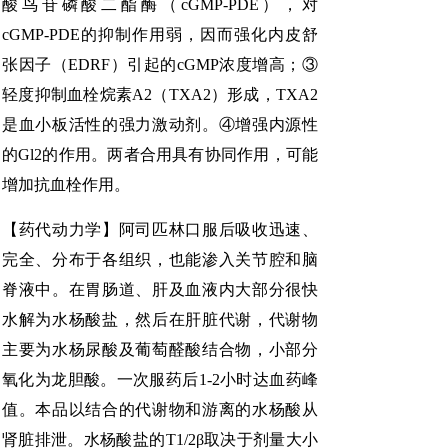
酸鸟苷磷酸二酯酶（cGMP-PDE），对
cGMP-PDE的抑制作用弱，因而强化内皮舒
张因子（EDRF）引起的cGMP浓度增高；③
轻度抑制血栓烷素A2（TXA2）形成，TXA2
是血小板活性的强力激动剂。④增强内源性
的Gl2的作用。两者合用具有协同作用，可能
增加抗血栓作用。
【药代动力学】阿司匹林口服后吸收迅速、
完全、分布于各组织，也能渗入关节腔和脑
脊液中。在胃肠道、肝及血液内大部分很快
水解为水杨酸盐，然后在肝脏代谢，代谢物
主要为水杨尿酸及葡萄醛酸结合物，小部分
氧化为龙胆酸。一次服药后1-2小时达血药峰
值。本品以结合的代谢物和游离的水杨酸从
肾脏排泄。水杨酸盐的T1/2β取决于剂量大小