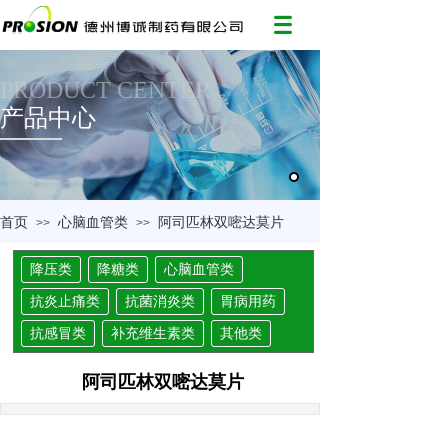
PRODUCT CENTER
产品中心
首页
心脑血管类
阿司匹林双嘧达莫片
>>
>>
降压类
降糖类
心脑血管类
抗炎止痛类
抗菌消炎类
胃病用药
抗感冒类
补充维生素类
其他类
阿司匹林双嘧达莫片