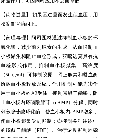
尿酸作用，可因同时应用本品而降低。
【药物过量】 如果因过量而发生低血压，用
收缩血管药纠正。
【药理毒理】阿司匹林通过抑制血小板的环
氧化酶，减少前列腺素的生成，从而抑制血
小板聚集和阻止血栓形成，双嘧达莫具有抗
血栓形成作用，抑制血小板聚集，高浓度
（50µg/ml）可抑制胶原，肾上腺素和凝血酶
所致血小板释放反应，作用机制可能为①作
用于血小板的A2受体，抑制磷酸二酯酶，阻
止血小板内环磷酸腺苷（cAMP）分解，同时
刺激腺苷酸环化酶，使血小板内cAMP增多，
使血小板聚集受到抑制；②抑制各种组织中
的磷酸二酯酸（PDE）。治疗浓度抑制环磷