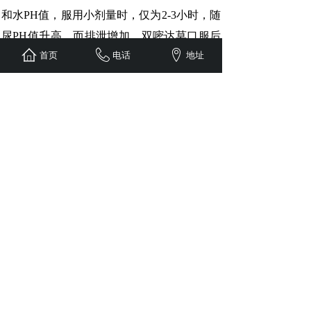
和水PH值，服用小剂量时，仅为2-3小时，随
尿PH值升高，而排泄增加。双嘧达莫口服后
首页
电话
地址
吸收，75分钟后血药浓度达高峰，T1/2α为40
分钟，T1/2β约为10小时。本品与血浆蛋白高
度结合。在肝内和马葡萄糖醛酸结合，排入
胆汁，经小肠再吸收入血，故作用较特久。
【贮藏】遮光，密封保存。
【包装】塑料瓶包装，48片/瓶；铝塑包装，
2×15片/板/盒，12片/板×2板/盒，18片/板×2板/
盒，15片/板×3板/盒。
【有效期】24个月
【执行标准】国家药品标准WS1-XG-015-
2017