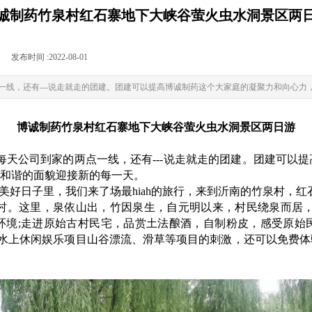
诚制药竹泉村红石寨地下大峡谷萤火虫水洞景区两
|
发布时间 :
2022-08-01
|
|
一线，还有---说走就走的团建。团建可以提高博诚制药这个大家庭的凝聚力和向心力
博诚制药竹泉村红石寨地下大峡谷萤火虫水洞景区两日游
公司到家的两点一线，还有---说走就走的团建。团建可以提
和谐的面貌迎接新的每一天。
美好日子里，我们来了场最hiah的旅行，来到沂南的竹泉村，
这里，泉依山出，竹因泉生，自元明以来，村民绕泉而居，
环境;走进原始古村民宅，品赏土法酿酒，自制粉皮，感受原始
种水上休闲娱乐项目山谷漂流、滑草等项目的刺激，还可以免费