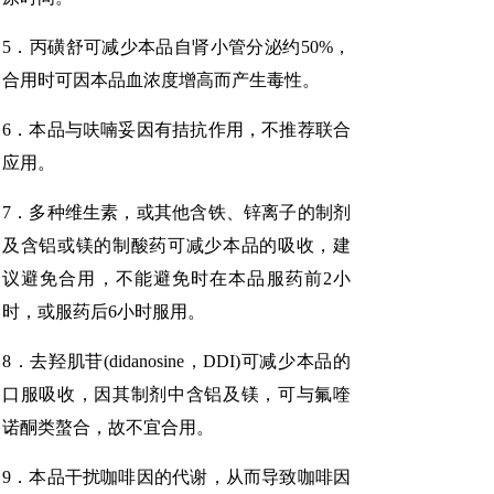
5．丙磺舒可减少本品自肾小管分泌约50%，
合用时可因本品血浓度增高而产生毒性。
6．本品与呋喃妥因有拮抗作用，不推荐联合
应用。
7．多种维生素，或其他含铁、锌离子的制剂
及含铝或镁的制酸药可减少本品的吸收，建
议避免合用，不能避免时在本品服药前2小
时，或服药后6小时服用。
8．去羟肌苷(didanosine，DDI)可减少本品的
口服吸收，因其制剂中含铝及镁，可与氟喹
诺酮类螯合，故不宜合用。
9．本品干扰咖啡因的代谢，从而导致咖啡因