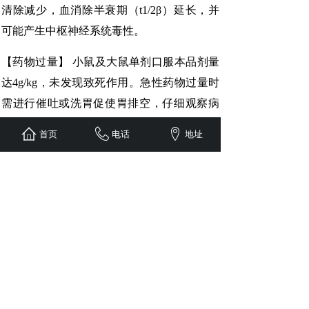
清除减少，血消除半衰期（t1/2β）延长，并
可能产生中枢神经系统毒性。
【药物过量】 小鼠及大鼠单剂口服本品剂量
达4g/kg，未发现致死作用。急性药物过量时
需进行催吐或洗胃促使胃排空，仔细观察病
情变化，予以对症处理及支持疗法。必须维
首页
电话
地址
持适当的补液量。
【药理毒理】 本品为氟喹诺酮类抗菌药，具
广谱抗菌作用，尤其对需氧革兰阴性杆菌的
抗菌活性高，对下列细菌在体外具良好抗菌
作用:肠杆菌科的大部分细菌，包括枸橼酸杆
菌属、阴沟肠杆菌、产气肠杆菌等肠杆菌
属、大肠埃希菌、克雷伯菌属、变形菌属、
沙门菌属、志贺菌属、弧菌属、耶尔森菌