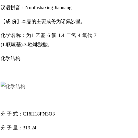
汉语拼音：Nuofushaxing Jiaonang
【成 份】本品的主要成份为诺氟沙星。
化学名称：为1-乙基-6-氟-1,4-二氢-4-氧代-7-
(1-哌嗪基)-3-喹啉羧酸。
化学结构:
分 子 式：C16H18FN3O3
分 子 量：319.24