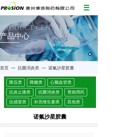
PRODUCT CENTER
产品中心
首页
抗菌消炎类
诺氟沙星胶囊
>>
>>
降压类
降糖类
心脑血管类
抗炎止痛类
抗菌消炎类
胃病用药
抗感冒类
补充维生素类
其他类
诺氟沙星胶囊