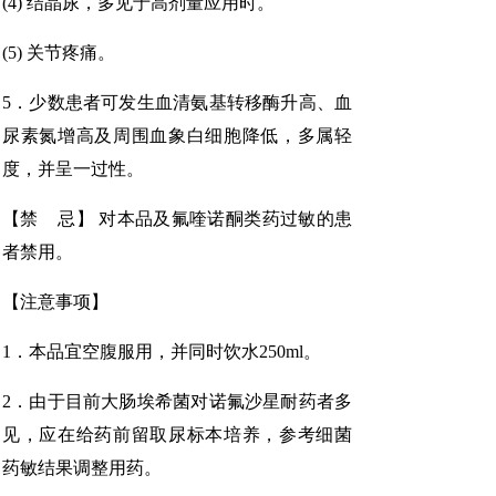
(4) 结晶尿，多见于高剂量应用时。
(5) 关节疼痛。
5．少数患者可发生血清氨基转移酶升高、血
尿素氮增高及周围血象白细胞降低，多属轻
度，并呈一过性。
【禁 忌】 对本品及氟喹诺酮类药过敏的患
者禁用。
【注意事项】
1．本品宜空腹服用，并同时饮水250ml。
2．由于目前大肠埃希菌对诺氟沙星耐药者多
见，应在给药前留取尿标本培养，参考细菌
药敏结果调整用药。